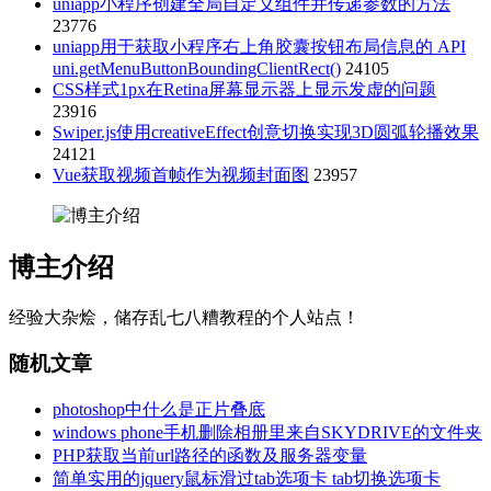
uniapp小程序创建全局自定义组件并传递参数的方法
23776
uniapp用于获取小程序右上角胶囊按钮布局信息的 API
uni.getMenuButtonBoundingClientRect()
24105
CSS样式1px在Retina屏幕显示器上显示发虚的问题
23916
Swiper.js使用creativeEffect创意切换实现3D圆弧轮播效果
24121
Vue获取视频首帧作为视频封面图
23957
博主介绍
经验大杂烩，储存乱七八糟教程的个人站点！
随机文章
photoshop中什么是正片叠底
windows phone手机删除相册里来自SKYDRIVE的文件夹
PHP获取当前url路径的函数及服务器变量
简单实用的jquery鼠标滑过tab选项卡 tab切换选项卡