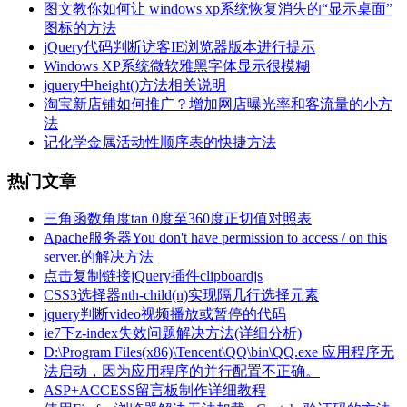
图文教你如何让 windows xp系统恢复消失的“显示桌面”
图标的方法
jQuery代码判断访客IE浏览器版本进行提示
Windows XP系统微软雅黑字体显示很模糊
jquery中height()方法相关说明
淘宝新店铺如何推广？增加网店曝光率和客流量的小方
法
记化学金属活动性顺序表的快捷方法
热门文章
三角函数角度tan 0度至360度正切值对照表
Apache服务器You don't have permission to access / on this
server.的解决方法
点击复制链接jQuery插件clipboardjs
CSS3选择器nth-child(n)实现隔几行选择元素
jquery判断video视频播放或暂停的代码
ie7下z-index失效问题解决方法(详细分析)
D:\Program Files(x86)\Tencent\QQ\bin\QQ.exe 应用程序无
法启动，因为应用程序的并行配置不正确。
ASP+ACCESS留言板制作详细教程