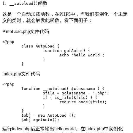
1、
函数
__autoload()
这是一个自动加载函数，在PHP5中，当我们实例化一个未定
义的类时，就会触发此函数。看下面例子：
AutoLoad.php文件代码
<?php

	class AutoLoad {

		 function getAoto() {

		 	echo 'hello world';

		 }

	}
index.php文件代码
<?php

	function __autoload( $classname ) {

		 $file = $classname . '.php';

		 if ( is_file($file) ) {

		 	require_once($file);

		 }

	}

	$obj = new AutoLoad ();

	$obj->getAoto();
运行index.php后正常输出hello world。在index.php中实例化