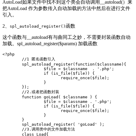
AutoLoad如果文件中找不到这个类会自动调用__autoload(）来
把AutoLoad 作为参数传入自动加载的方法中然后在进行文件
引入。
2、
函数
spl_autoload_register()
这个函数与__autoload有与曲同工之妙，不需要封装函数自动
加载。spl_autoload_register($params) 加载函数
<?php

	//1 匿名函数引入

	spl_autoload_register(function($classname){

		 $file = $classname  . '.php';

		 if (is_file($file)) {

		 	require_once($file);

		 }

	});

	//2.或者把函数封装

	function goLoad( $classname ) {

		 $file = $classname . '.php';

		 if (is_file($file)) {

		 	require_once($file);

		 }

	}

	spl_autoload_register( 'goLoad' );

	//3.调用类中的文件加载方法

	class Load{
