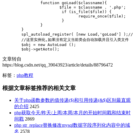
		function goLoad($classname){

			$file = $classname . '.php';

			 if (is_file($file)) {

			 	require_once($file);

			 }

		}

	}

	spl_autoload_register( [new Load,'goLoad'] );//spl_autoload_register(('Load','goLoad')) 如果是静态类可以这样：spl_autoload_register(("Load::goLoad")) 

	//这里实例化,如果没有定义当前类会自动加载并且引入类文件

	$obj = new AutoLoad ();

	$obj->getAoto();
文章转自
https://blog.csdn.net/qq_39043923/article/details/88796472
标签：
php教程
根据文章标签推荐的相关文章
关于php函数参数的值传递($)和引用传递(&$)区别最直观
的介绍
2425
php获取今天/昨天/上周/本周/本月的开始时间戳和结束时
间戳
2869
php str_replace替换修改mysql数据字段序列化内容中的域
名
2578