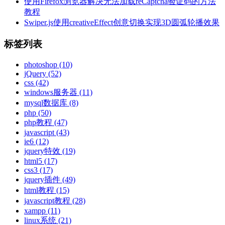
使用Firefox浏览器解决无法加载reCaptcha验证码的方法
教程
Swiper.js使用creativeEffect创意切换实现3D圆弧轮播效果
标签列表
photoshop
(10)
jQuery
(52)
css
(42)
windows服务器
(11)
mysql数据库
(8)
php
(50)
php教程
(47)
javascript
(43)
ie6
(12)
jquery特效
(19)
html5
(17)
css3
(17)
jquery插件
(49)
html教程
(15)
javascript教程
(28)
xampp
(11)
linux系统
(21)