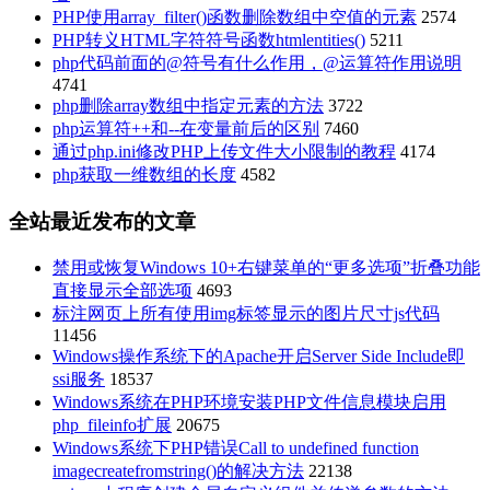
PHP使用array_filter()函数删除数组中空值的元素
2574
PHP转义HTML字符符号函数htmlentities()
5211
php代码前面的@符号有什么作用，@运算符作用说明
4741
php删除array数组中指定元素的方法
3722
php运算符++和--在变量前后的区别
7460
通过php.ini修改PHP上传文件大小限制的教程
4174
php获取一维数组的长度
4582
全站最近发布的文章
禁用或恢复Windows 10+右键菜单的“更多选项”折叠功能
直接显示全部选项
4693
标注网页上所有使用img标签显示的图片尺寸js代码
11456
Windows操作系统下的Apache开启Server Side Include即
ssi服务
18537
Windows系统在PHP环境安装PHP文件信息模块启用
php_fileinfo扩展
20675
Windows系统下PHP错误Call to undefined function
imagecreatefromstring()的解决方法
22138