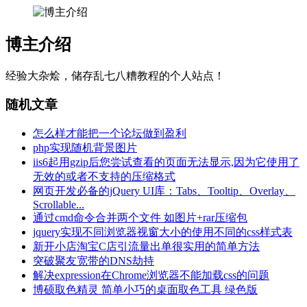
博主介绍
经验大杂烩，储存乱七八糟教程的个人站点！
随机文章
怎么样才能把一个论坛做到盈利
php实现随机背景图片
iis6起用gzip后您尝试查看的页面无法显示,因为它使用了
无效的或者不支持的压缩格式
网页开发必备的jQuery UI库：Tabs、Tooltip、Overlay、
Scrollable...
通过cmd命令合并两个文件 如图片+rar压缩包
jquery实现不同浏览器视窗大小的使用不同的css样式表
新开小店淘宝C店引流量出单很实用的简单方法
突破聚友宽带的DNS劫持
解决expression在Chrome浏览器不能加载css的问题
博硕取色精灵 简单小巧的桌面取色工具 绿色版