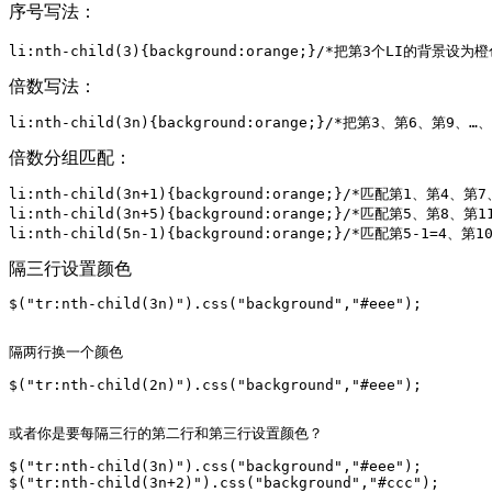
序号写法：
li:nth-child(3){background:orange;}/*把第3个LI的背景设为橙
倍数写法：
li:nth-child(3n){background:orange;}/*把第3、第6、第
倍数分组匹配：
li:nth-child(3n+1){background:orange;}/*匹配第1、第4、
li:nth-child(3n+5){background:orange;}/*匹配第5、第8
li:nth-child(5n-1){background:orange;}/*匹配第5-1=4、
隔三行设置颜色
$("tr:nth-child(3n)").css("background","#eee");
$("tr:nth-child(2n)").css("background","#eee");
$("tr:nth-child(3n)").css("background","#eee");
