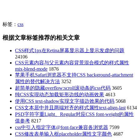
标签：
css
根据文章标签推荐的相关文章
CSS样式1px在Retina屏幕显示器上显示发虚的问题
24106
CSS元素内容与父元素内容背景混合模式的样式属性
mix-blend-mode
1876
苹果手机Safari浏览器不支持CSS background-attachment
属性的替代解决方法
3252
超简单的隐藏overflow:scroll滚动条的css代码
3605
纯CSS实现动态加载矩形边线的动画效果
4613
使用CSS text-shadow实现文字描边效果的代码
5068
CSS文本居中并且两端对齐的样式属性text-align-last
6134
PSD字符字重Light、Regular对应CSS font-weight的属性
值参考
8217
css中引入指定字体@font-face兼容各浏览器
7599
CSS修改表单输入框placeholder属性文字颜色
4687