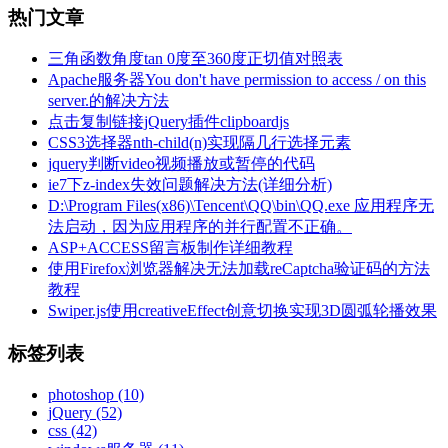
热门文章
三角函数角度tan 0度至360度正切值对照表
Apache服务器You don't have permission to access / on this
server.的解决方法
点击复制链接jQuery插件clipboardjs
CSS3选择器nth-child(n)实现隔几行选择元素
jquery判断video视频播放或暂停的代码
ie7下z-index失效问题解决方法(详细分析)
D:\Program Files(x86)\Tencent\QQ\bin\QQ.exe 应用程序无
法启动，因为应用程序的并行配置不正确。
ASP+ACCESS留言板制作详细教程
使用Firefox浏览器解决无法加载reCaptcha验证码的方法
教程
Swiper.js使用creativeEffect创意切换实现3D圆弧轮播效果
标签列表
photoshop
(10)
jQuery
(52)
css
(42)