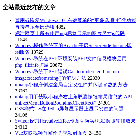
全站最近发布的文章
禁用或恢复Windows 10+右键菜单的“更多选项”折叠功能
直接显示全部选项
4882
标注网页上所有使用img标签显示的图片尺寸js代码
11649
Windows操作系统下的Apache开启Server Side Include即
ssi服务
18729
Windows系统在PHP环境安装PHP文件信息模块启用
php_fileinfo扩展
20872
Windows系统下PHP错误Call to undefined function
imagecreatefromstring()的解决方法
22330
uniapp小程序创建全局自定义组件并传递参数的方法
23969
uniapp用于获取小程序右上角胶囊按钮布局信息的 API
uni.getMenuButtonBoundingClientRect()
24301
CSS样式1px在Retina屏幕显示器上显示发虚的问题
24106
Swiper.js使用creativeEffect创意切换实现3D圆弧轮播效果
24312
Vue获取视频首帧作为视频封面图
24150