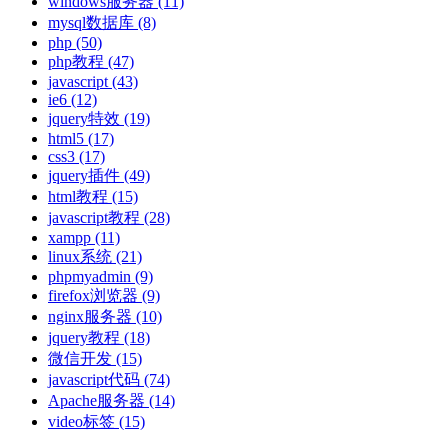
windows服务器
(11)
mysql数据库
(8)
php
(50)
php教程
(47)
javascript
(43)
ie6
(12)
jquery特效
(19)
html5
(17)
css3
(17)
jquery插件
(49)
html教程
(15)
javascript教程
(28)
xampp
(11)
linux系统
(21)
phpmyadmin
(9)
firefox浏览器
(9)
nginx服务器
(10)
jquery教程
(18)
微信开发
(15)
javascript代码
(74)
Apache服务器
(14)
video标签
(15)