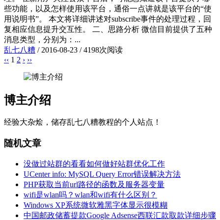
些功能，以及怎样使用该平台，通俗一点讲就是该平台的“使
用说明书”。 本文将详细讲述对subscribe事件的处理过程，回
复相应信息提升交互性。 二、思路分析 微信目前提供了五种
消息类型，分别为：...
乱七八糟
/
2016-08-23
/
4198次阅读
‹‹
1
2
›
››
博主介绍
经验大杂烩，储存乱七八糟教程的个人站点！
随机文章
没做过站群的看看如何做好站群优化工作
UCenter info: MySQL Query Error错误解决方法
PHP获取当前url路径的函数及服务器变量
wifi是wlan吗？wlan和wifi有什么区别？
Windows XP系统微软雅黑字体显示很模糊
中国邮政储蓄提款Google Adsense西联汇款取款详细步骤