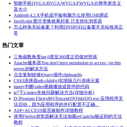
智能手机QVGA/HVGA/WVGA/FWVGA分辨率屏含义
及大小
Android 4.2.X手机或平板电脑怎么使用USB调试
JavaScript 图片变换效果封装 只支持IE浏览器
怎么样免关站备案？利用DNSPOD让备案不关站收录正
常
热门文章
三角函数角度tan 0度至360度正切值对照表
Apache服务器You don't have permission to access / on this
server.的解决方法
点击复制链接jQuery插件clipboardjs
CSS3选择器nth-child(n)实现隔几行选择元素
jquery判断video视频播放或暂停的代码
ie7下z-index失效问题解决方法(详细分析)
D:\Program Files(x86)\Tencent\QQ\bin\QQ.exe 应用程序无
法启动，因为应用程序的并行配置不正确。
ASP+ACCESS留言板制作详细教程
使用Firefox浏览器解决无法加载reCaptcha验证码的方法
教程