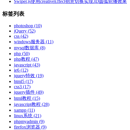
Swiper.js使用creativeEffect创意切换实现3D圆弧轮播效果
标签列表
photoshop
(10)
jQuery
(52)
css
(42)
windows服务器
(11)
mysql数据库
(8)
php
(50)
php教程
(47)
javascript
(43)
ie6
(12)
jquery特效
(19)
html5
(17)
css3
(17)
jquery插件
(49)
html教程
(15)
javascript教程
(28)
xampp
(11)
linux系统
(21)
phpmyadmin
(9)
firefox浏览器
(9)