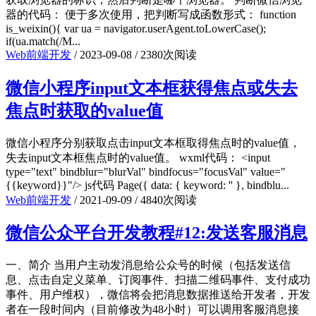
器的代码： 便于多次使用，把判断写成函数形式： function
is_weixin(){ var ua = navigator.userAgent.toLowerCase();
if(ua.match(/M...
Web前端开发
/
2023-09-08
/
2380次阅读
微信小程序input文本框获得焦点或失去
焦点时获取的value值
微信小程序分别获取点击input文本框取得焦点时的value值，
失去input文本框焦点时的value值。 wxml代码： <input
type="text" bindblur="blurVal" bindfocus="focusVal" value="
{{keyword}}"/> js代码 Page({ data: { keyword: '' }, bindblu...
Web前端开发
/
2021-09-09
/
4840次阅读
微信公众平台开发教程#12:发送客服消息
一、简介 当用户主动发消息给公众号的时候（包括发送信
息、点击自定义菜单、订阅事件、扫描二维码事件、支付成功
事件、用户维权），微信将会把消息数据推送给开发者，开发
者在一段时间内（目前修改为48小时）可以调用客服消息接