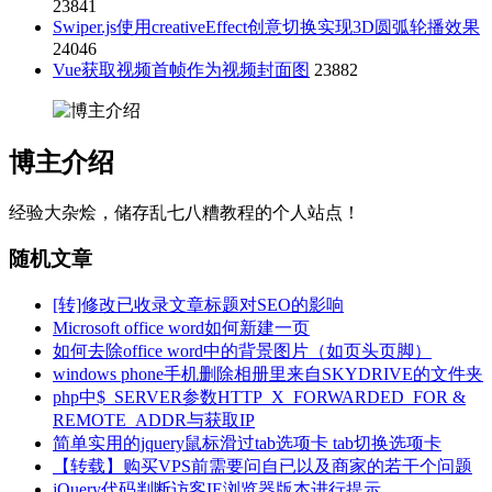
23841
Swiper.js使用creativeEffect创意切换实现3D圆弧轮播效果
24046
Vue获取视频首帧作为视频封面图
23882
博主介绍
经验大杂烩，储存乱七八糟教程的个人站点！
随机文章
[转]修改已收录文章标题对SEO的影响
Microsoft office word如何新建一页
如何去除office word中的背景图片（如页头页脚）
windows phone手机删除相册里来自SKYDRIVE的文件夹
php中$_SERVER参数HTTP_X_FORWARDED_FOR &
REMOTE_ADDR与获取IP
简单实用的jquery鼠标滑过tab选项卡 tab切换选项卡
【转载】购买VPS前需要问自已以及商家的若干个问题
jQuery代码判断访客IE浏览器版本进行提示