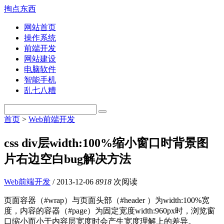
掏点东西
网站首页
操作系统
前端开发
网站建设
电脑软件
智能手机
乱七八糟
首页
>
Web前端开发
css div层width:100%缩小窗口时背景图
片右边空白bug解决方法
Web前端开发
/
2013-12-06
8918
次阅读
页面容器（#wrap）与页面头部（#header ）为width:100%宽
度，内容的容器（#page）为固定宽度width:960px时，浏览窗
口缩小而小于内容层宽度时会产生宽度理解上的差异。