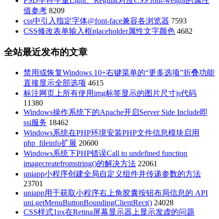
PSD字符字重Light、Regular对应CSS font-weight的属性
值参考
8209
css中引入指定字体@font-face兼容各浏览器
7593
CSS修改表单输入框placeholder属性文字颜色
4682
全站最近发布的文章
禁用或恢复Windows 10+右键菜单的“更多选项”折叠功能
直接显示全部选项
4615
标注网页上所有使用img标签显示的图片尺寸js代码
11380
Windows操作系统下的Apache开启Server Side Include即
ssi服务
18462
Windows系统在PHP环境安装PHP文件信息模块启用
php_fileinfo扩展
20600
Windows系统下PHP错误Call to undefined function
imagecreatefromstring()的解决方法
22061
uniapp小程序创建全局自定义组件并传递参数的方法
23701
uniapp用于获取小程序右上角胶囊按钮布局信息的 API
uni.getMenuButtonBoundingClientRect()
24028
CSS样式1px在Retina屏幕显示器上显示发虚的问题