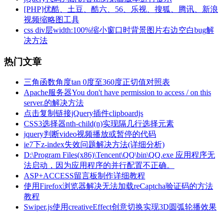
[PHP]优酷、土豆、酷六、56、乐视、搜狐、腾讯、新浪
视频缩略图工具
css div层width:100%缩小窗口时背景图片右边空白bug解
决方法
热门文章
三角函数角度tan 0度至360度正切值对照表
Apache服务器You don't have permission to access / on this
server.的解决方法
点击复制链接jQuery插件clipboardjs
CSS3选择器nth-child(n)实现隔几行选择元素
jquery判断video视频播放或暂停的代码
ie7下z-index失效问题解决方法(详细分析)
D:\Program Files(x86)\Tencent\QQ\bin\QQ.exe 应用程序无
法启动，因为应用程序的并行配置不正确。
ASP+ACCESS留言板制作详细教程
使用Firefox浏览器解决无法加载reCaptcha验证码的方法
教程
Swiper.js使用creativeEffect创意切换实现3D圆弧轮播效果