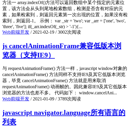
方法一 array.indexOf()方法可以返回数组中某个指定的元素位
置，该方法会从头到尾地检索数组，检测是否含有对应的元
素，如果检索到，则返回元素第一次出现的位置，如果没有检
索到，则返回-1。 示例： var _str = 'two'; var _arr = ['one', 'two',
'three', 'five']; if(_arr.indexOf(_str) > '-1'){...
Web前端开发
/
2021-02-19
/
3002次阅读
js cancelAnimationFrame兼容低版本浏
览器（支持IE9）
与 requestAnimationFrame() 方法一样，javascript window对象的
cancelAnimationFrame() 方法同样不支持IE9及其它低版本浏览
器，毕竟 cancelAnimationFrame() 方法就是用来取消
requestAnimationFrame() 动画帧的。因此兼容IE9及其它低版本
浏览器的方法也差不多。 代码如下： window.cancelAni...
Web前端开发
/
2021-01-09
/
3789次阅读
javascript navigator.language所有语言的
列表