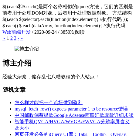
$().each和$.each()是两个名称相似的jquery方法，它们的区别是
前者用于处理DOM对象，后者用于处理数据对象。 方法结构
$().each $(selector).each(function(index,element){ //执行代码 });
$.each() $.each(dataArray, function(index,element){ //执行代码...
Web前端开发
/
2020-09-24
/
3850次阅读
‹‹
1
2
3
›
››
博主介绍
经验大杂烩，储存乱七八糟教程的个人站点！
随机文章
怎么样才能把一个论坛做到盈利
mysql_fetch_row() expects parameter 1 to be resource错误
中国邮政储蓄提款Google Adsense西联汇款取款详细步骤
智能手机QVGA/HVGA/WVGA/FWVGA分辨率屏含义
及大小
网页开发必备的jQuery UI库：Tabs、Tooltip、Overlay、