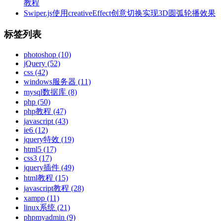
教程
Swiper.js使用creativeEffect创意切换实现3D圆弧轮播效果
标签列表
photoshop
(10)
jQuery
(52)
css
(42)
windows服务器
(11)
mysql数据库
(8)
php
(50)
php教程
(47)
javascript
(43)
ie6
(12)
jquery特效
(19)
html5
(17)
css3
(17)
jquery插件
(49)
html教程
(15)
javascript教程
(28)
xampp
(11)
linux系统
(21)
phpmyadmin
(9)