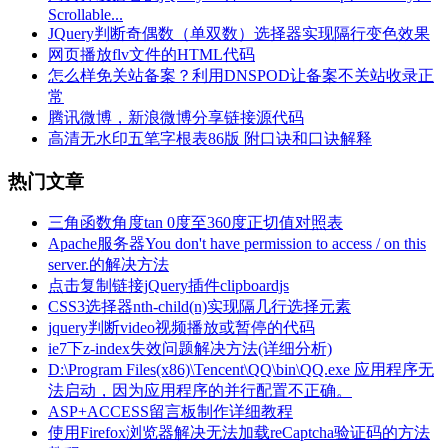
Scrollable...
JQuery判断奇偶数（单双数）选择器实现隔行变色效果
网页播放flv文件的HTML代码
怎么样免关站备案？利用DNSPOD让备案不关站收录正
常
腾讯微博，新浪微博分享链接源代码
高清无水印五笔字根表86版 附口诀和口诀解释
热门文章
三角函数角度tan 0度至360度正切值对照表
Apache服务器You don't have permission to access / on this
server.的解决方法
点击复制链接jQuery插件clipboardjs
CSS3选择器nth-child(n)实现隔几行选择元素
jquery判断video视频播放或暂停的代码
ie7下z-index失效问题解决方法(详细分析)
D:\Program Files(x86)\Tencent\QQ\bin\QQ.exe 应用程序无
法启动，因为应用程序的并行配置不正确。
ASP+ACCESS留言板制作详细教程
使用Firefox浏览器解决无法加载reCaptcha验证码的方法