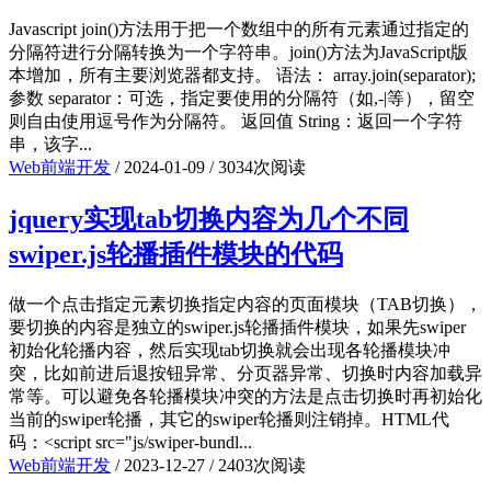
Javascript join()方法用于把一个数组中的所有元素通过指定的
分隔符进行分隔转换为一个字符串。join()方法为JavaScript版
本增加，所有主要浏览器都支持。 语法： array.join(separator);
参数 separator：可选，指定要使用的分隔符（如,-|等），留空
则自由使用逗号作为分隔符。 返回值 String：返回一个字符
串，该字...
Web前端开发
/
2024-01-09
/
3034次阅读
jquery实现tab切换内容为几个不同
swiper.js轮播插件模块的代码
做一个点击指定元素切换指定内容的页面模块（TAB切换），
要切换的内容是独立的swiper.js轮播插件模块，如果先swiper
初始化轮播内容，然后实现tab切换就会出现各轮播模块冲
突，比如前进后退按钮异常、分页器异常、切换时内容加载异
常等。可以避免各轮播模块冲突的方法是点击切换时再初始化
当前的swiper轮播，其它的swiper轮播则注销掉。HTML代
码：<script src="js/swiper-bundl...
Web前端开发
/
2023-12-27
/
2403次阅读