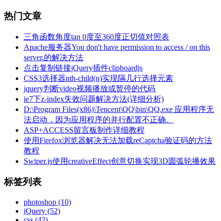
热门文章
三角函数角度tan 0度至360度正切值对照表
Apache服务器You don't have permission to access / on this
server.的解决方法
点击复制链接jQuery插件clipboardjs
CSS3选择器nth-child(n)实现隔几行选择元素
jquery判断video视频播放或暂停的代码
ie7下z-index失效问题解决方法(详细分析)
D:\Program Files(x86)\Tencent\QQ\bin\QQ.exe 应用程序无
法启动，因为应用程序的并行配置不正确。
ASP+ACCESS留言板制作详细教程
使用Firefox浏览器解决无法加载reCaptcha验证码的方法
教程
Swiper.js使用creativeEffect创意切换实现3D圆弧轮播效果
标签列表
photoshop
(10)
jQuery
(52)
css
(42)