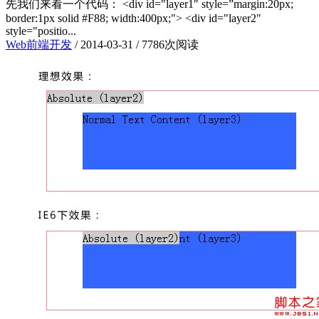
先我们来看一个代码： <div id="layer1″ style=”margin:20px;
border:1px solid #F88; width:400px;"> <div id="layer2"
style="positio...
Web前端开发
/
2014-03-31
/
7786次阅读