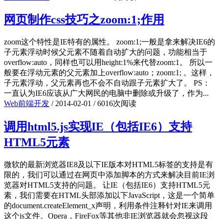
网页制作css技巧之zoom:1;作用
zoom这个特性是IE特有的属性。 zoom:1;一般是拿来解决IE6的
子元素浮动时候父元素不随着自动扩大的问题，功能相当于
overflow:auto，同样也可以用height:1%来代替zoom:1。 所以一
般要在浮动元素的父元素加上overflow:auto；zoom:1; 。这样，
子元素浮动，父元素再也不会不自动跟子元素扩大了。 PS：
一直认为IE6应该从广大网民的电脑中删除或升级了，作为...
Web前端开发
/
2014-02-01
/
6016次阅读
调用html5.js实现IE（包括IE6）支持
HTML5元素
微软的最新浏览器IE8及以下IE版本对HTML5标签的支持是有
限的，我们可以通过在网页中添加脚本的方式来解决目前IE浏
览器对HTML5支持的问题。 让IE（包括IE6）支持HTML5元
素，我们需要在HTML头部添加以下JavaScript，这是一个简单
的document.createElement_x声明，利用条件注释针对IE来调用
这个js文件。Opera，FireFox等其他非IE浏览器就会忽视这段