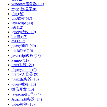
windows服务器
(11)
mysql数据库
(8)
php
(50)
php教程
(47)
javascript
(43)
ie6
(12)
jquery特效
(19)
html5
(17)
css3
(17)
jquery插件
(49)
html教程
(15)
javascript教程
(28)
xampp
(11)
linux系统
(21)
phpmyadmin
(9)
firefox浏览器
(9)
nginx服务器
(10)
jquery教程
(18)
微信开发
(15)
javascript代码
(74)
Apache服务器
(14)
video标签
(15)