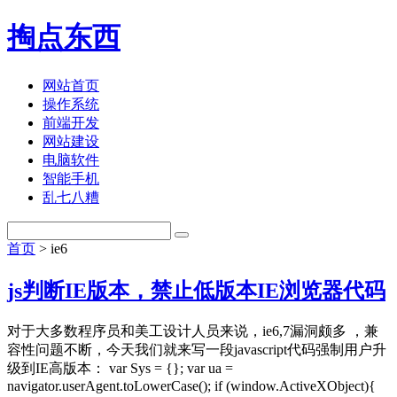
掏点东西
网站首页
操作系统
前端开发
网站建设
电脑软件
智能手机
乱七八糟
首页
> ie6
js判断IE版本，禁止低版本IE浏览器代码
对于大多数程序员和美工设计人员来说，ie6,7漏洞颇多 ，兼
容性问题不断，今天我们就来写一段javascript代码强制用户升
级到IE高版本： var Sys = {}; var ua =
navigator.userAgent.toLowerCase(); if (window.ActiveXObject){