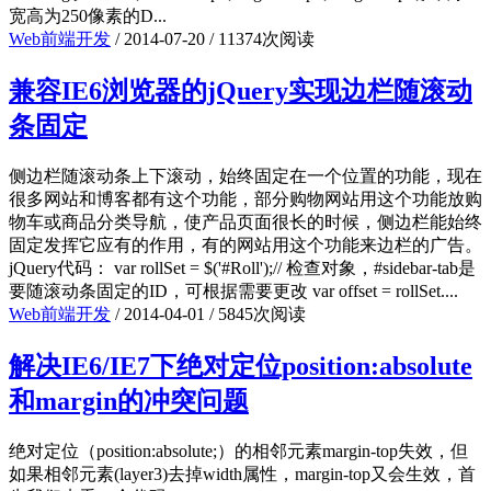
宽高为250像素的D...
Web前端开发
/
2014-07-20
/
11374次阅读
兼容IE6浏览器的jQuery实现边栏随滚动
条固定
侧边栏随滚动条上下滚动，始终固定在一个位置的功能，现在
很多网站和博客都有这个功能，部分购物网站用这个功能放购
物车或商品分类导航，使产品页面很长的时候，侧边栏能始终
固定发挥它应有的作用，有的网站用这个功能来边栏的广告。
jQuery代码： var rollSet = $('#Roll');// 检查对象，#sidebar-tab是
要随滚动条固定的ID，可根据需要更改 var offset = rollSet....
Web前端开发
/
2014-04-01
/
5845次阅读
解决IE6/IE7下绝对定位position:absolute
和margin的冲突问题
绝对定位（position:absolute;）的相邻元素margin-top失效，但
如果相邻元素(layer3)去掉width属性，margin-top又会生效，首