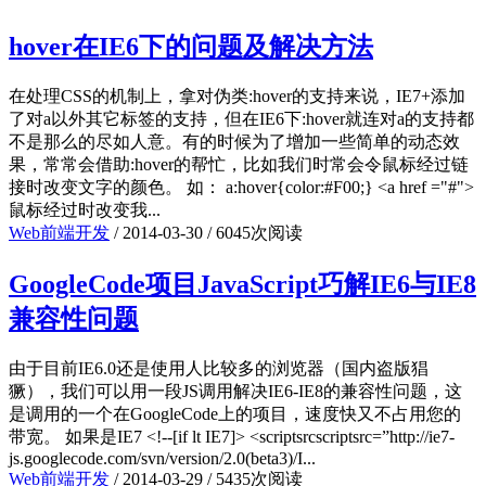
hover在IE6下的问题及解决方法
在处理CSS的机制上，拿对伪类:hover的支持来说，IE7+添加
了对a以外其它标签的支持，但在IE6下:hover就连对a的支持都
不是那么的尽如人意。有的时候为了增加一些简单的动态效
果，常常会借助:hover的帮忙，比如我们时常会令鼠标经过链
接时改变文字的颜色。 如： a:hover{color:#F00;} <a href ="#">
鼠标经过时改变我...
Web前端开发
/
2014-03-30
/
6045次阅读
GoogleCode项目JavaScript巧解IE6与IE8
兼容性问题
由于目前IE6.0还是使用人比较多的浏览器（国内盗版猖
獗），我们可以用一段JS调用解决IE6-IE8的兼容性问题，这
是调用的一个在GoogleCode上的项目，速度快又不占用您的
带宽。 如果是IE7 <!--[if lt IE7]> <scriptsrcscriptsrc=”http://ie7-
js.googlecode.com/svn/version/2.0(beta3)/I...
Web前端开发
/
2014-03-29
/
5435次阅读