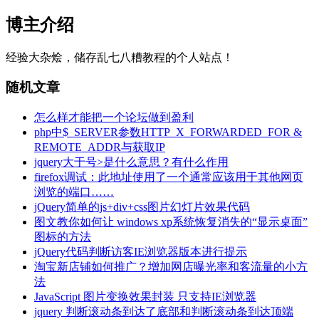
博主介绍
经验大杂烩，储存乱七八糟教程的个人站点！
随机文章
怎么样才能把一个论坛做到盈利
php中$_SERVER参数HTTP_X_FORWARDED_FOR &
REMOTE_ADDR与获取IP
jquery大于号>是什么意思？有什么作用
firefox调试：此地址使用了一个通常应该用于其他网页
浏览的端口……
jQuery简单的js+div+css图片幻灯片效果代码
图文教你如何让 windows xp系统恢复消失的“显示桌面”
图标的方法
jQuery代码判断访客IE浏览器版本进行提示
淘宝新店铺如何推广？增加网店曝光率和客流量的小方
法
JavaScript 图片变换效果封装 只支持IE浏览器
jquery 判断滚动条到达了底部和判断滚动条到达顶端