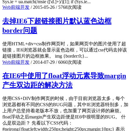
Sys.ie = ua.match(/msie ([\d.]+)/)[1]; if (Sys.ie...
Web前端开发
/
2015-05-26
/
5768次阅读
去掉IE6下超链接图片默认蓝色边框
border问题
使用HTML+div+css制作网页时，如果网页中的图片使用了超
链接，IE6浏览器就会显示蓝色边框，可以通过css代码去掉该
超链接图片的边框效果。 img {border:0;}...
Web前端开发
/
2014-07-29
/
6060次阅读
在IE6中使用了float浮动元素导致margin
产生双边距的解决方法
使用CSS+DIV制作网页的时候，由于目前浏览器太多，每个
浏览器都有不同的CSS的BUG问题，其中IE浏览器特别多，加
上用户总坚持着老版本不放，也加重了网页设计师的麻烦。
float浮动之后margin产生双边距便是IE6中很明显的BUG。 什
么是双边距？ 先看以下CSS代码：
#neirong{float:left;width:250px;height:250px;margin:10px;} 表示