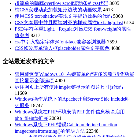
超简单的隐藏overflow:scroll滚动条的css代码
3605
纯CSS实现动态加载矩形边线的动画效果
4613
使用CSS text-shadow实现文字描边效果的代码
5068
CSS文本居中并且两端对齐的样式属性text-align-last
6134
PSD字符字重Light、Regular对应CSS font-weight的属性
值参考
8217
css中引入指定字体@font-face兼容各浏览器
7599
CSS修改表单输入框placeholder属性文字颜色
4688
全站最近发布的文章
禁用或恢复Windows 10+右键菜单的“更多选项”折叠功能
直接显示全部选项
4900
标注网页上所有使用img标签显示的图片尺寸js代码
11669
Windows操作系统下的Apache开启Server Side Include即
ssi服务
18747
Windows系统在PHP环境安装PHP文件信息模块启用
php_fileinfo扩展
20891
Windows系统下PHP错误Call to undefined function
imagecreatefromstring()的解决方法
22348