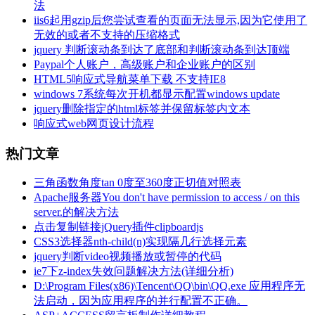
法
iis6起用gzip后您尝试查看的页面无法显示,因为它使用了
无效的或者不支持的压缩格式
jquery 判断滚动条到达了底部和判断滚动条到达顶端
Paypal个人账户，高级账户和企业账户的区别
HTML5响应式导航菜单下载 不支持IE8
windows 7系统每次开机都显示配置windows update
jquery删除指定的html标签并保留标签内文本
响应式web网页设计流程
热门文章
三角函数角度tan 0度至360度正切值对照表
Apache服务器You don't have permission to access / on this
server.的解决方法
点击复制链接jQuery插件clipboardjs
CSS3选择器nth-child(n)实现隔几行选择元素
jquery判断video视频播放或暂停的代码
ie7下z-index失效问题解决方法(详细分析)
D:\Program Files(x86)\Tencent\QQ\bin\QQ.exe 应用程序无
法启动，因为应用程序的并行配置不正确。