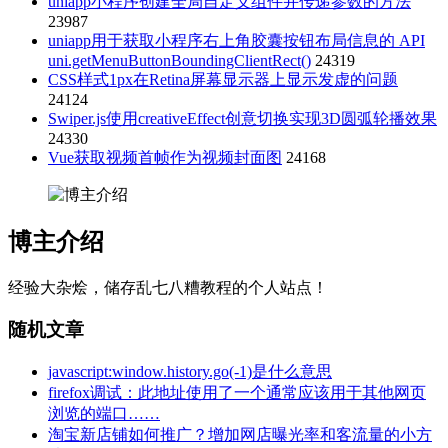
uniapp小程序创建全局自定义组件并传递参数的方法
23987
uniapp用于获取小程序右上角胶囊按钮布局信息的 API
uni.getMenuButtonBoundingClientRect()
24319
CSS样式1px在Retina屏幕显示器上显示发虚的问题
24124
Swiper.js使用creativeEffect创意切换实现3D圆弧轮播效果
24330
Vue获取视频首帧作为视频封面图
24168
博主介绍
经验大杂烩，储存乱七八糟教程的个人站点！
随机文章
javascript:window.history.go(-1)是什么意思
firefox调试：此地址使用了一个通常应该用于其他网页
浏览的端口……
淘宝新店铺如何推广？增加网店曝光率和客流量的小方