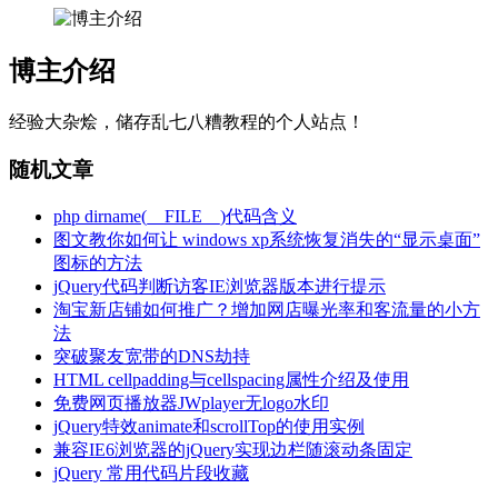
博主介绍
经验大杂烩，储存乱七八糟教程的个人站点！
随机文章
php dirname(__FILE__)代码含义
图文教你如何让 windows xp系统恢复消失的“显示桌面”
图标的方法
jQuery代码判断访客IE浏览器版本进行提示
淘宝新店铺如何推广？增加网店曝光率和客流量的小方
法
突破聚友宽带的DNS劫持
HTML cellpadding与cellspacing属性介绍及使用
免费网页播放器JWplayer无logo水印
jQuery特效animate和scrollTop的使用实例
兼容IE6浏览器的jQuery实现边栏随滚动条固定
jQuery 常用代码片段收藏