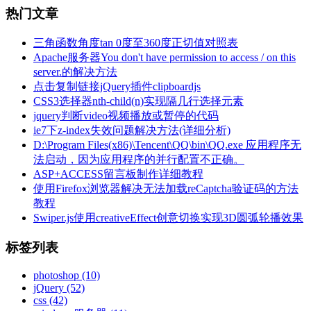
热门文章
三角函数角度tan 0度至360度正切值对照表
Apache服务器You don't have permission to access / on this
server.的解决方法
点击复制链接jQuery插件clipboardjs
CSS3选择器nth-child(n)实现隔几行选择元素
jquery判断video视频播放或暂停的代码
ie7下z-index失效问题解决方法(详细分析)
D:\Program Files(x86)\Tencent\QQ\bin\QQ.exe 应用程序无
法启动，因为应用程序的并行配置不正确。
ASP+ACCESS留言板制作详细教程
使用Firefox浏览器解决无法加载reCaptcha验证码的方法
教程
Swiper.js使用creativeEffect创意切换实现3D圆弧轮播效果
标签列表
photoshop
(10)
jQuery
(52)
css
(42)