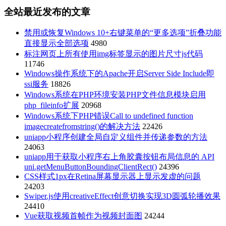
全站最近发布的文章
禁用或恢复Windows 10+右键菜单的“更多选项”折叠功能
直接显示全部选项
4980
标注网页上所有使用img标签显示的图片尺寸js代码
11746
Windows操作系统下的Apache开启Server Side Include即
ssi服务
18826
Windows系统在PHP环境安装PHP文件信息模块启用
php_fileinfo扩展
20968
Windows系统下PHP错误Call to undefined function
imagecreatefromstring()的解决方法
22426
uniapp小程序创建全局自定义组件并传递参数的方法
24063
uniapp用于获取小程序右上角胶囊按钮布局信息的 API
uni.getMenuButtonBoundingClientRect()
24396
CSS样式1px在Retina屏幕显示器上显示发虚的问题
24203
Swiper.js使用creativeEffect创意切换实现3D圆弧轮播效果
24410
Vue获取视频首帧作为视频封面图
24244