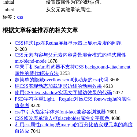
initial
设置该属性为它的默认值。
inherit
从父元素继承该属性。
标签：
css
根据文章标签推荐的相关文章
CSS样式1px在Retina屏幕显示器上显示发虚的问题
24203
CSS元素内容与父元素内容背景混合模式的样式属性
mix-blend-mode
1878
苹果手机Safari浏览器不支持CSS background-attachment
属性的替代解决方法
3253
超简单的隐藏overflow:scroll滚动条的css代码
3606
纯CSS实现动态加载矩形边线的动画效果
4613
使用CSS text-shadow实现文字描边效果的代码
5072
PSD字符字重Light、Regular对应CSS font-weight的属性
值参考
8220
css中引入指定字体@font-face兼容各浏览器
7601
CSS修改表单输入框placeholder属性文字颜色
4688
利用css属性padding或margin的百分比值实现元素的高度
自适应
7041