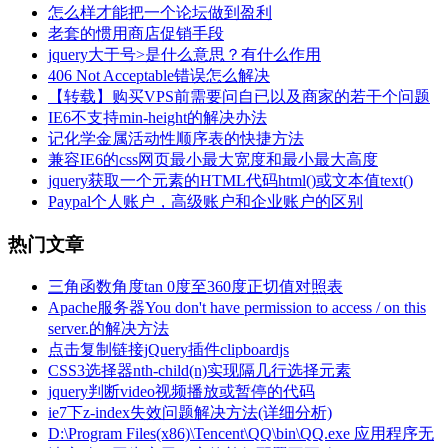
怎么样才能把一个论坛做到盈利
老套的惯用商店促销手段
jquery大于号>是什么意思？有什么作用
406 Not Acceptable错误怎么解决
【转载】购买VPS前需要问自已以及商家的若干个问题
IE6不支持min-height的解决办法
记化学金属活动性顺序表的快捷方法
兼容IE6的css网页最小最大宽度和最小最大高度
jquery获取一个元素的HTML代码html()或文本值text()
Paypal个人账户，高级账户和企业账户的区别
热门文章
三角函数角度tan 0度至360度正切值对照表
Apache服务器You don't have permission to access / on this
server.的解决方法
点击复制链接jQuery插件clipboardjs
CSS3选择器nth-child(n)实现隔几行选择元素
jquery判断video视频播放或暂停的代码
ie7下z-index失效问题解决方法(详细分析)
D:\Program Files(x86)\Tencent\QQ\bin\QQ.exe 应用程序无