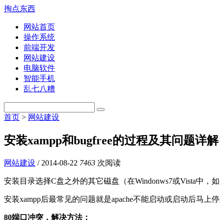
掏点东西
网站首页
操作系统
前端开发
网站建设
电脑软件
智能手机
乱七八糟
首页
>
网站建设
安装xampp和bugfree的过程及其问题详解
网站建设
/
2014-08-22
7463
次阅读
安装目录选择C盘之外的其它磁盘（在Windonws7或Vis
安装xampp后最常见的问题就是apache不能启动或启动后马上
80端口冲突，解决方法：