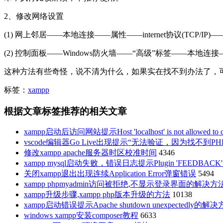
2、修改网络设置
(1) 网上邻居——本地连接——属性——internet协议(TCP/I
(2) 控制面板——Windows防火墙——“高级”标签——本地连接
这种方法有些奇怪，说不清为什么，如果实在找不到办法了，
标签：
xampp
根据文章标签推荐的相关文章
xampp启动后访问网站提示Host 'localhost' is not allowed to conn
vscode编辑器Go Live出现提示“无法验证，因为找不到PHP
修改xampp apache服务器时区校准时间
4346
xampp mysql启动失败，错误日志提示Plugin 'FEEDBACK' i
关闭xampp退出出现连续Application Error弹窗错误
5494
xampp phpmyadmin访问被拒绝,不显示登录界面的解决方
xampp升级步骤,xampp php版本升级的方法
10138
xampp启动错误提示Apache shutdown unexpectedly的解
windows xampp安装composer教程
6633