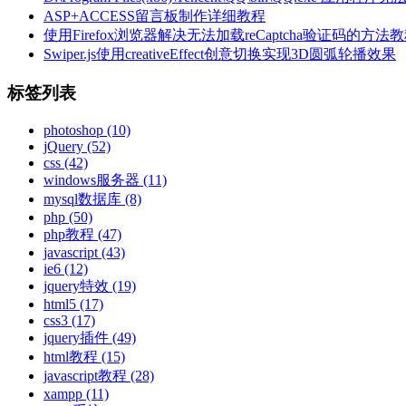
ASP+ACCESS留言板制作详细教程
使用Firefox浏览器解决无法加载reCaptcha验证码的方法
Swiper.js使用creativeEffect创意切换实现3D圆弧轮播效果
标签列表
photoshop
(10)
jQuery
(52)
css
(42)
windows服务器
(11)
mysql数据库
(8)
php
(50)
php教程
(47)
javascript
(43)
ie6
(12)
jquery特效
(19)
html5
(17)
css3
(17)
jquery插件
(49)
html教程
(15)
javascript教程
(28)
xampp
(11)