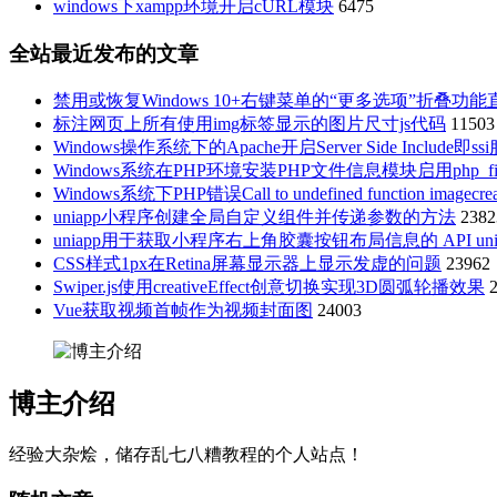
windows下xampp环境开启cURL模块
6475
全站最近发布的文章
禁用或恢复Windows 10+右键菜单的“更多选项”折叠功
标注网页上所有使用img标签显示的图片尺寸js代码
11503
Windows操作系统下的Apache开启Server Side Include即ss
Windows系统在PHP环境安装PHP文件信息模块启用php_fil
Windows系统下PHP错误Call to undefined function imagecr
uniapp小程序创建全局自定义组件并传递参数的方法
2382
uniapp用于获取小程序右上角胶囊按钮布局信息的 API uni.getMenu
CSS样式1px在Retina屏幕显示器上显示发虚的问题
23962
Swiper.js使用creativeEffect创意切换实现3D圆弧轮播效果
Vue获取视频首帧作为视频封面图
24003
博主介绍
经验大杂烩，储存乱七八糟教程的个人站点！