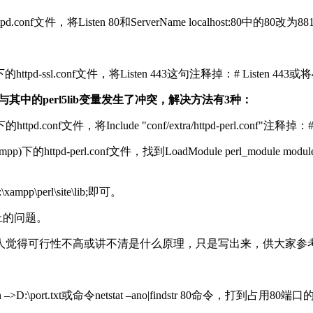
tpd.conf文件，将Listen 80和ServerName localhost:80中
p)下的httpd-ssl.conf文件，将Listen 443这句注释掉：# Listen 
，与其中的perl5lib变量发生了冲突，解决方法有3种：
conf文件，将Include "conf/extra/httpd-perl.conf"注释掉：# Includ
mpp)下的httpd-perl.conf文件，找到LoadModule perl_module m
pp\perl\site\lib;即可。
止的问题。
人觉得可行性不高或讲不清是什么原理，只是写出来，供大家参
 –>D:\port.txt或命令netstat –ano|findstr 80