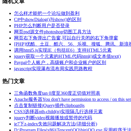
随机文章
怎么样才能把一个论坛做到盈利
C#中showDialog()与show()的区别
PHP怎么判断用户是否登录
网页psd源文件photoshop切图工具方法
网页右下角弹出广告窗,可以自行关闭的右下角弹窗
[PHP]优酷、土豆、酷六、56、乐视、搜狐、腾讯、新
调用html5.js实现IE（包括IE6）支持HTML5元素
jquery获取一个元素的HTML代码html()或文本值text()
Paypal个人账户，高级账户和企业账户的区别
javascript实现瀑布流布局实践思路教程
热门文章
三角函数角度tan 0度至360度正切值对照表
Apache服务器You don't have permission to access / on thi
点击复制链接jQuery插件clipboardjs
CSS3选择器nth-child(n)实现隔几行选择元素
jquery判断video视频播放或暂停的代码
ie7下z-index失效问题解决方法(详细分析)
D:\Program Files(x86)\Tencent\QQ\bin\QQ