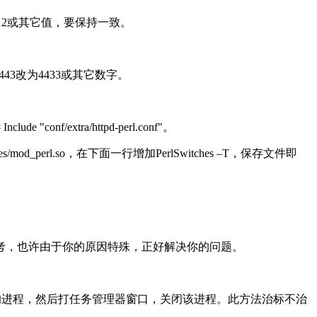
的80改为8812或其它值，要保持一致。
443或将443改为4433或其它数字。
e "conf/extra/httpd-perl.conf"。
odules/mod_perl.so，在下面一行增加PerlSwitches –T，保存文件即
考，也许由于你的原因特殊，正好解决你的问题。
命令，打到占用80端口的进程，然后打任务管理器窗口，关闭该进程。此方法治标不治