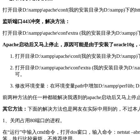
打开目录D:\xampp\apache\conf(我的安装目录为D:\xampp)下的ht
监听端口443冲突，解决方法：
打开目录D:\xampp\apache\conf\extra (我的安装目录为D:\xamp
Apache启动后又马上停止，原因可能是由于安装了oracle10g
打开目录D:\xampp\apache\conf(我的安装目录为D:\xampp)下的httpd.
打开目录D:\xampp\apache\conf\extra (我的安装目录为D:\xa
可。
修改环境变量：在环境变量path中增加D:\xampp\perl\lib; D:\xam
前两种方法的任一种都能解决我遇到的apache启动后又马上停
其它方法：
下面的解决方法也是网友在实际中用到的，不过本
1、关闭占用80端口的进程。
在“运行”中输入cmd命令，打开dos窗口，输入命令：netstat –abn
笨，执行比较麻烦，不推荐使用。