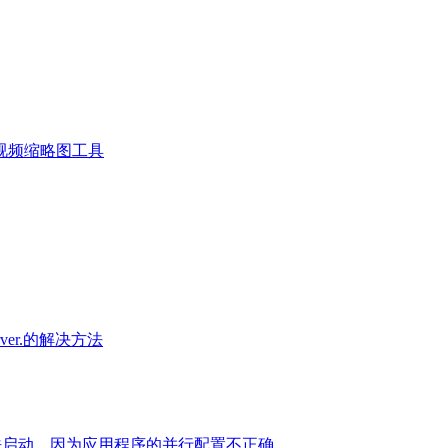
浪视频缩略图工具
s server.的解决方法
.exe 应用程序无法启动，因为应用程序的并行配置不正确。