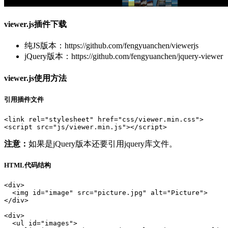
viewer.js插件下载
纯JS版本：https://github.com/fengyuanchen/viewerjs
jQuery版本：https://github.com/fengyuanchen/jquery-viewer
viewer.js使用方法
引用插件文件
<link rel="stylesheet" href="css/viewer.min.css">

<script src="js/viewer.min.js"></script>
注意：
如果是jQuery版本还要引用jquery库文件。
HTML代码结构
<div>

  <img id="image" src="picture.jpg" alt="Picture">

</div>

<div>

  <ul id="images">
