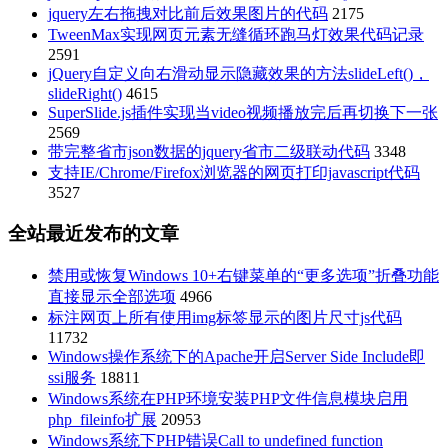
jquery左右拖拽对比前后效果图片的代码
2175
TweenMax实现网页元素无缝循环跑马灯效果代码记录
2591
jQuery自定义向右滑动显示隐藏效果的方法slideLeft()，
slideRight()
4615
SuperSlide.js插件实现当video视频播放完后再切换下一张
2569
带完整省市json数据的jquery省市二级联动代码
3348
支持IE/Chrome/Firefox浏览器的网页打印javascript代码
3527
全站最近发布的文章
禁用或恢复Windows 10+右键菜单的“更多选项”折叠功能
直接显示全部选项
4966
标注网页上所有使用img标签显示的图片尺寸js代码
11732
Windows操作系统下的Apache开启Server Side Include即
ssi服务
18811
Windows系统在PHP环境安装PHP文件信息模块启用
php_fileinfo扩展
20953
Windows系统下PHP错误Call to undefined function