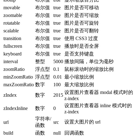
movable
布尔值
true
图片是否可移动
zoomable
布尔值
true
图片是否可缩放
rotatable
布尔值
true
图片是否可旋转
scalable
布尔值
true
图片是否可翻转
transition
布尔值
true
使用 CSS3 过度
fullscreen
布尔值
true
播放时是否全屏
keyboard
布尔值
true
是否支持键盘
interval
整型
5000
播放间隔，单位为毫秒
zoomRatio
浮点型
0.1
鼠标滚动时的缩放比例
minZoomRatio
浮点型
0.01
最小缩放比例
maxZoomRatio
数字
100
最大缩放比例
设置图片查看器 modal 模式时的
zIndex
数字
2015
z-index
设置图片查看器 inline 模式时的
zIndexInline
数字
0
z-index
字符串/
设置大图片的 url
url
src
函数
build
函数
null
回调函数