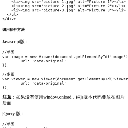
    <li><img src="picture-1.jpg" alt="Picture 1"></li>

    <li><img src="picture-2.jpg" alt="Picture 2"></li>

    <li><img src="picture-3.jpg" alt="Picture 3"></li>

  </ul>

</div>
调用插件方法
Javascript版：
//单图

var image = new Viewer(document.getElementById('image')
	url: 'data-original'

});

//多图

var viewer = new Viewer(document.getElementById('viewer
	url: 'data-original'

});
注意：
如果没有使用window.onload，纯js版本代码要放在图片
后面
jQuery 版：
//单图
