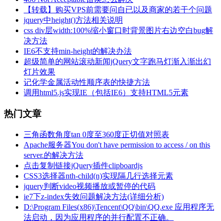
【转载】购买VPS前需要问自已以及商家的若干个问题
jquery中height()方法相关说明
css div层width:100%缩小窗口时背景图片右边空白bug解
决方法
IE6不支持min-height的解决办法
超级简单的网站滚动新闻jQuery文字跑马灯渐入渐出幻
灯片效果
记化学金属活动性顺序表的快捷方法
调用html5.js实现IE（包括IE6）支持HTML5元素
热门文章
三角函数角度tan 0度至360度正切值对照表
Apache服务器You don't have permission to access / on this
server.的解决方法
点击复制链接jQuery插件clipboardjs
CSS3选择器nth-child(n)实现隔几行选择元素
jquery判断video视频播放或暂停的代码
ie7下z-index失效问题解决方法(详细分析)
D:\Program Files(x86)\Tencent\QQ\bin\QQ.exe 应用程序无
法启动，因为应用程序的并行配置不正确。