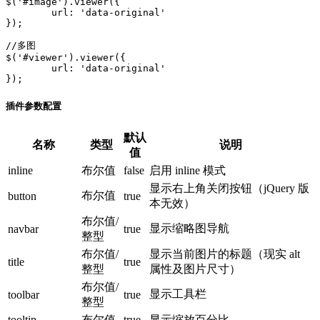
$('#image').viewer({

	url: 'data-original'

});

//多图

$('#viewer').viewer({

	url: 'data-original'

});
插件参数配置
默认
名称
类型
说明
值
inline
布尔值
false
启用 inline 模式
显示右上角关闭按钮（jQuery 版
布尔值
button
true
本无效）
布尔值/
显示缩略图导航
navbar
true
整型
布尔值/
显示当前图片的标题（现实 alt
title
true
整型
属性及图片尺寸）
布尔值/
显示工具栏
toolbar
true
整型
tooltip
布尔值
true
显示缩放百分比