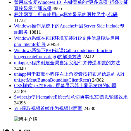
禁用或恢复Windows 10+右键菜单的“更多选项”折叠功能
直接显示全部选项
4965
标注网页上所有使用img标签显示的图片尺寸js代码
11732
Windows操作系统下的Apache开启Server Side Include即
ssi服务
18811
Windows系统在PHP环境安装PHP文件信息模块启用
php_fileinfo扩展
20953
Windows系统下PHP错误Call to undefined function
imagecreatefromstring()的解决方法
22412
uniapp小程序创建全局自定义组件并传递参数的方法
24049
uniapp用于获取小程序右上角胶囊按钮布局信息的 API
uni.getMenuButtonBoundingClientRect()
24382
CSS样式1px在Retina屏幕显示器上显示发虚的问题
24189
Swiper.js使用creativeEffect创意切换实现3D圆弧轮播效果
24395
Vue获取视频首帧作为视频封面图
24230