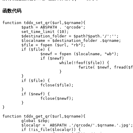
函数代码
function tddx_set_qr($url,$qrname){

	$path = ABSPATH . 'qrcode';

	set_time_limit (10);

	$destination_folder = $path?$path.'/':''; 

	$localname = $destination_folder .$qrname;     

	$file = fopen ($url, "rb");

	if ($file) {     

		$newf = fopen ($localname, "wb");

		if ($newf)     

			while(!feof($file)) {     

				fwrite( $newf, fread($file, 1024 * 2 ), 1024 * 2 );

			}     

	}     

	if ($file) {     

		fclose($file);

	}     

	if ($newf) {     

		fclose($newf);     

	}

}

function tddx_get_qr($url,$qrname){

	global $zbp;	

	$localqr =  ABSPATH .'/qrcode/'.$qrname.'.jpg';

	if (!is_file($localqr)) {
