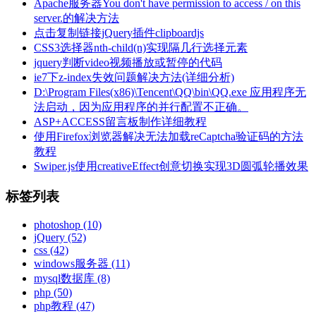
Apache服务器You don't have permission to access / on this
server.的解决方法
点击复制链接jQuery插件clipboardjs
CSS3选择器nth-child(n)实现隔几行选择元素
jquery判断video视频播放或暂停的代码
ie7下z-index失效问题解决方法(详细分析)
D:\Program Files(x86)\Tencent\QQ\bin\QQ.exe 应用程序无
法启动，因为应用程序的并行配置不正确。
ASP+ACCESS留言板制作详细教程
使用Firefox浏览器解决无法加载reCaptcha验证码的方法
教程
Swiper.js使用creativeEffect创意切换实现3D圆弧轮播效果
标签列表
photoshop
(10)
jQuery
(52)
css
(42)
windows服务器
(11)
mysql数据库
(8)
php
(50)
php教程
(47)