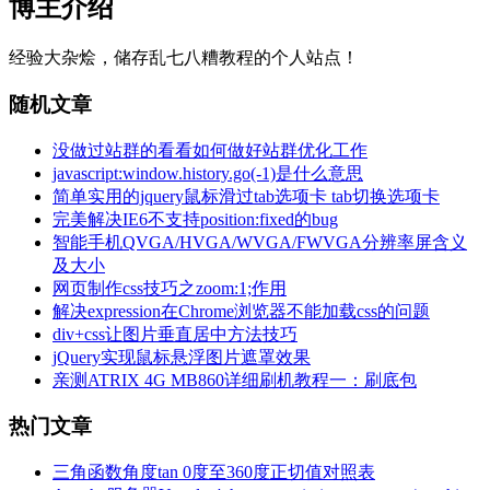
博主介绍
经验大杂烩，储存乱七八糟教程的个人站点！
随机文章
没做过站群的看看如何做好站群优化工作
javascript:window.history.go(-1)是什么意思
简单实用的jquery鼠标滑过tab选项卡 tab切换选项卡
完美解决IE6不支持position:fixed的bug
智能手机QVGA/HVGA/WVGA/FWVGA分辨率屏含义
及大小
网页制作css技巧之zoom:1;作用
解决expression在Chrome浏览器不能加载css的问题
div+css让图片垂直居中方法技巧
jQuery实现鼠标悬浮图片遮罩效果
亲测ATRIX 4G MB860详细刷机教程一：刷底包
热门文章
三角函数角度tan 0度至360度正切值对照表