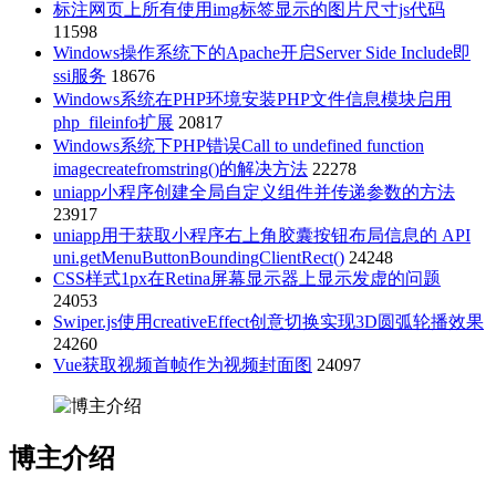
标注网页上所有使用img标签显示的图片尺寸js代码
11598
Windows操作系统下的Apache开启Server Side Include即
ssi服务
18676
Windows系统在PHP环境安装PHP文件信息模块启用
php_fileinfo扩展
20817
Windows系统下PHP错误Call to undefined function
imagecreatefromstring()的解决方法
22278
uniapp小程序创建全局自定义组件并传递参数的方法
23917
uniapp用于获取小程序右上角胶囊按钮布局信息的 API
uni.getMenuButtonBoundingClientRect()
24248
CSS样式1px在Retina屏幕显示器上显示发虚的问题
24053
Swiper.js使用creativeEffect创意切换实现3D圆弧轮播效果
24260
Vue获取视频首帧作为视频封面图
24097
博主介绍