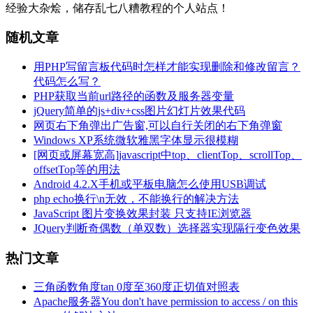
经验大杂烩，储存乱七八糟教程的个人站点！
随机文章
用PHP写留言板代码时怎样才能实现删除和修改留言？
代码怎么写？
PHP获取当前url路径的函数及服务器变量
jQuery简单的js+div+css图片幻灯片效果代码
网页右下角弹出广告窗,可以自行关闭的右下角弹窗
Windows XP系统微软雅黑字体显示很模糊
[网页或屏幕宽高]javascript中top、clientTop、scrollTop、
offsetTop等的用法
Android 4.2.X手机或平板电脑怎么使用USB调试
php echo换行\n无效，不能换行的解决方法
JavaScript 图片变换效果封装 只支持IE浏览器
JQuery判断奇偶数（单双数）选择器实现隔行变色效果
热门文章
三角函数角度tan 0度至360度正切值对照表
Apache服务器You don't have permission to access / on this