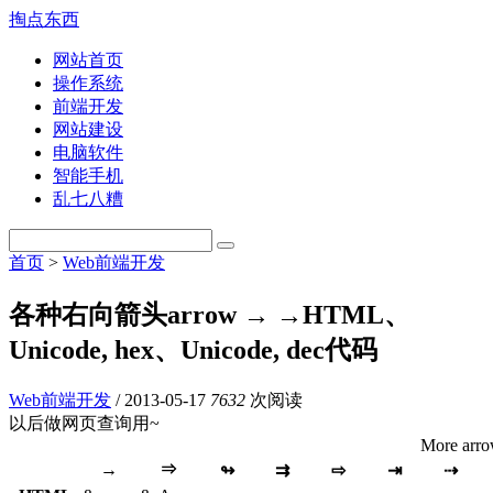
掏点东西
网站首页
操作系统
前端开发
网站建设
电脑软件
智能手机
乱七八糟
首页
>
Web前端开发
各种右向箭头arrow → →HTML、
Unicode, hex、Unicode, dec代码
Web前端开发
/
2013-05-17
7632
次阅读
以后做网页查询用~
More arr
→
⇒
↬
⇉
⇨
⇥
⇢