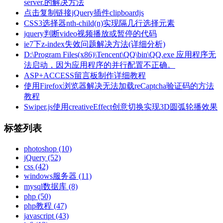
server.的解决方法
点击复制链接jQuery插件clipboardjs
CSS3选择器nth-child(n)实现隔几行选择元素
jquery判断video视频播放或暂停的代码
ie7下z-index失效问题解决方法(详细分析)
D:\Program Files(x86)\Tencent\QQ\bin\QQ.exe 应用程序无
法启动，因为应用程序的并行配置不正确。
ASP+ACCESS留言板制作详细教程
使用Firefox浏览器解决无法加载reCaptcha验证码的方法
教程
Swiper.js使用creativeEffect创意切换实现3D圆弧轮播效果
标签列表
photoshop
(10)
jQuery
(52)
css
(42)
windows服务器
(11)
mysql数据库
(8)
php
(50)
php教程
(47)
javascript
(43)