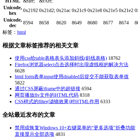
HTML
&rarr;
&rArr;
Unicode,
0x2192
0x21d2;
0x21ac
0x21c9
0x21e8
0x21e5
0x21e2
0
hex
Unicode,
8594
8658
8620
8649
8680
8677
8674
8
dec
标签：
html
根据文章标签推荐的相关文章
使用css给table表格表头添加斜线(斜线表格)
18762
Firefox浏览器select点击选择时出现虚线框的解决方法
6628
html form表单input使用disabled后提交不能获取表单值
5822
通过CSS屏蔽iframe中的超链接
6594
网页播放flv文件的HTML代码
8318
CSS样式的filter(滤镜效果)对HTML作用
6333
全站最近发布的文章
禁用或恢复Windows 10+右键菜单的“更多选项”折叠功能
直接显示全部选项
4831