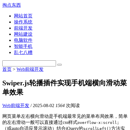
掏点东西
网站首页
操作系统
前端开发
网站建设
电脑软件
智能手机
乱七八糟
首页
>
Web前端开发
Swiper.js轮播插件实现手机端横向滑动菜
单效果
Web前端开发
/
2025-08-02
1564
次阅读
网页菜单左右横向滑动是手机端最常见的菜单布局效果，简单
的左右滑动一般可以直接通过css样式
overflow-x:scroll;
（或auto自适应显示滚动）结合jQuery的
方法实
scrollLeft()