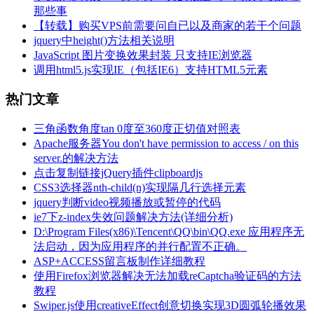
那些事
【转载】购买VPS前需要问自已以及商家的若干个问题
jquery中height()方法相关说明
JavaScript 图片变换效果封装 只支持IE浏览器
调用html5.js实现IE（包括IE6）支持HTML5元素
热门文章
三角函数角度tan 0度至360度正切值对照表
Apache服务器You don't have permission to access / on this
server.的解决方法
点击复制链接jQuery插件clipboardjs
CSS3选择器nth-child(n)实现隔几行选择元素
jquery判断video视频播放或暂停的代码
ie7下z-index失效问题解决方法(详细分析)
D:\Program Files(x86)\Tencent\QQ\bin\QQ.exe 应用程序无
法启动，因为应用程序的并行配置不正确。
ASP+ACCESS留言板制作详细教程
使用Firefox浏览器解决无法加载reCaptcha验证码的方法
教程
Swiper.js使用creativeEffect创意切换实现3D圆弧轮播效果