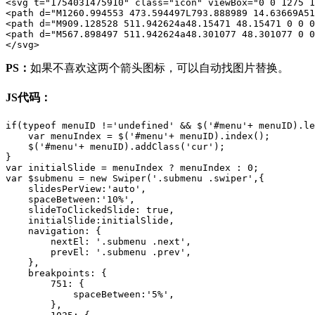
<svg t="1754031475910" class="icon" viewBox="0 0 1275 1
<path d="M1260.994553 473.594497L793.888989 14.63669A51
<path d="M909.128528 511.942624a48.15471 48.15471 0 0 0
<path d="M567.898497 511.942624a48.301077 48.301077 0 0
</svg>
PS：
如果不喜欢这两个箭头图标，可以自动找图片替换。
JS代码：
if(typeof menuID !='undefined' && $('#menu'+ menuID).le
    var menuIndex = $('#menu'+ menuID).index();

    $('#menu'+ menuID).addClass('cur');

}

var initialSlide = menuIndex ? menuIndex : 0;

var $submenu = new Swiper('.submenu .swiper',{

    slidesPerView:'auto',

    spaceBetween:'10%',

    slideToClickedSlide: true,

    initialSlide:initialSlide,

    navigation: {

        nextEl: '.submenu .next',

        prevEl: '.submenu .prev',

    },

    breakpoints: { 

        751: {

            spaceBetween:'5%',

        },
