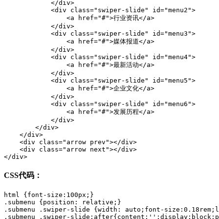
            </div>            

            <div class="swiper-slide" id="menu2">

                <a href="#">行业资讯</a>

            </div>            

            <div class="swiper-slide" id="menu3">

                <a href="#">媒体报道</a>

            </div>            

            <div class="swiper-slide" id="menu4">

                <a href="#">最新活动</a>

            </div>            

            <div class="swiper-slide" id="menu5">

                <a href="#">企业文化</a>

            </div>            

            <div class="swiper-slide" id="menu6">

                <a href="#">发展历程</a>

            </div>

        </div>

    </div>

    <div class="arrow prev"></div>                

    <div class="arrow next"></div>

</div>
CSS代码：
html {font-size:100px;}

.submenu {position: relative;}

.submenu .swiper-slide {width: auto;font-size:0.18rem;l
.submenu .swiper-slide:after{content:'';display:block;p