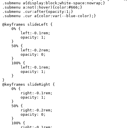
.submenu a{display:block;white-space:nowrap;}

.submenu a:not(:hover){color:#666;}

.submenu .cur:after{opacity:1;}

.submenu .cur a{color:var(--blue-color);}

@keyframes slideLeft {

    0% {

        left:-0.1rem;

        opacity: 1;

    }

    50% {

        left:-0.2rem;

        opacity: 0;

    }

    100% {

        left:-0.1rem;

        opacity: 1;

    }

}

@keyframes slideRight {

    0% {

        right:-0.1rem;

        opacity: 1;

    }

    50% {

        right:-0.2rem;

        opacity: 0;

    }    

    100% {

        right:-0.1rem;
