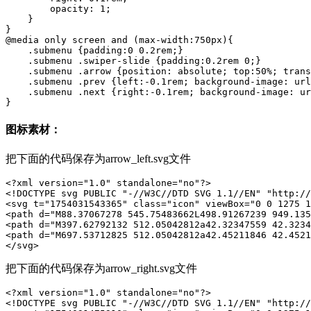
        opacity: 1;

    }

}

@media only screen and (max-width:750px){

    .submenu {padding:0 0.2rem;}

    .submenu .swiper-slide {padding:0.2rem 0;}

    .submenu .arrow {position: absolute; top:50%; trans
    .submenu .prev {left:-0.1rem; background-image: url
    .submenu .next {right:-0.1rem; background-image: ur
}
图标素材：
把下面的代码保存为arrow_left.svg文件
<?xml version="1.0" standalone="no"?>

<!DOCTYPE svg PUBLIC "-//W3C//DTD SVG 1.1//EN" "http://
<svg t="1754031543365" class="icon" viewBox="0 0 1275 1
<path d="M88.37067278 545.75483662L498.91267239 949.135
<path d="M397.62792132 512.05042812a42.32347559 42.3234
<path d="M697.53712825 512.05042812a42.45211846 42.4521
</svg>
把下面的代码保存为arrow_right.svg文件
<?xml version="1.0" standalone="no"?>

<!DOCTYPE svg PUBLIC "-//W3C//DTD SVG 1.1//EN" "http://