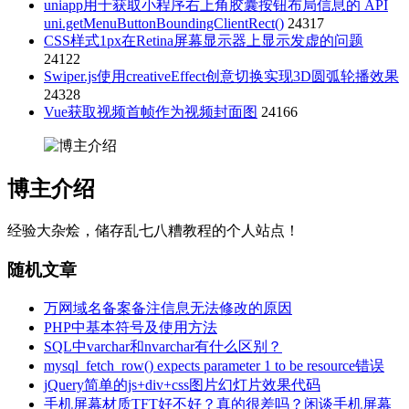
uniapp用于获取小程序右上角胶囊按钮布局信息的 API
uni.getMenuButtonBoundingClientRect()
24317
CSS样式1px在Retina屏幕显示器上显示发虚的问题
24122
Swiper.js使用creativeEffect创意切换实现3D圆弧轮播效果
24328
Vue获取视频首帧作为视频封面图
24166
博主介绍
经验大杂烩，储存乱七八糟教程的个人站点！
随机文章
万网域名备案备注信息无法修改的原因
PHP中基本符号及使用方法
SQL中varchar和nvarchar有什么区别？
mysql_fetch_row() expects parameter 1 to be resource错误
jQuery简单的js+div+css图片幻灯片效果代码
手机屏幕材质TFT好不好？真的很差吗？闲谈手机屏幕