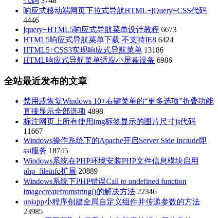
代码
3748
响应式移动端网页下拉式导航HTML+jQuery+CSS代码
4446
jquery+HTML5响应式导航菜单设计教程
6673
HTML5响应式导航菜单下载 不支持IE8
6424
HTML5+CSS3实现响应式导航菜单
13186
HTML响应式导航菜单适应小屏幕设备
6986
全站最近发布的文章
禁用或恢复Windows 10+右键菜单的“更多选项”折叠功能
直接显示全部选项
4898
标注网页上所有使用img标签显示的图片尺寸js代码
11667
Windows操作系统下的Apache开启Server Side Include即
ssi服务
18745
Windows系统在PHP环境安装PHP文件信息模块启用
php_fileinfo扩展
20889
Windows系统下PHP错误Call to undefined function
imagecreatefromstring()的解决方法
22346
uniapp小程序创建全局自定义组件并传递参数的方法
23985