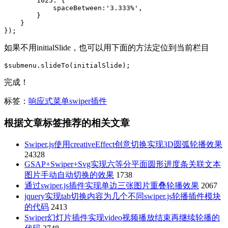
        1025: {

            spaceBetween:'3.333%',

        }

    }

});
如果不用initialSlide，也可以用下面的方法定位到当前栏目
$submenu.slideTo(initialSlide);
完成！
标签：
响应式菜单
swiper插件
根据文章标签推荐的相关文章
Swiper.js使用creativeEffect创意切换实现3D圆弧轮播效果
24328
GSAP+Swiper+Svg实现六等分平面圆形进度条关联文本
图片手动自动切换的效果
1738
通过swiper.js插件实现单边三张图片重叠轮播效果
2067
jquery实现tab切换内容为几个不同swiper.js轮播插件模块
的代码
2413
Swiper幻灯片插件实现video视频播放结束再继续轮播的