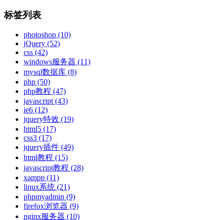
标签列表
photoshop
(10)
jQuery
(52)
css
(42)
windows服务器
(11)
mysql数据库
(8)
php
(50)
php教程
(47)
javascript
(43)
ie6
(12)
jquery特效
(19)
html5
(17)
css3
(17)
jquery插件
(49)
html教程
(15)
javascript教程
(28)
xampp
(11)
linux系统
(21)
phpmyadmin
(9)
firefox浏览器
(9)
nginx服务器
(10)