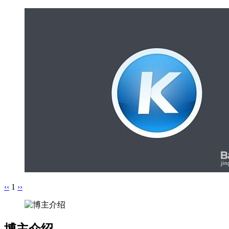
‹‹
1
››
博主介绍