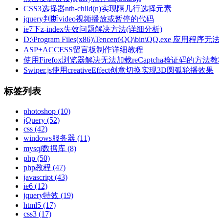
CSS3选择器nth-child(n)实现隔几行选择元素
jquery判断video视频播放或暂停的代码
ie7下z-index失效问题解决方法(详细分析)
D:\Program Files(x86)\Tencent\QQ\bin\QQ
ASP+ACCESS留言板制作详细教程
使用Firefox浏览器解决无法加载reCaptcha验证码的方法
Swiper.js使用creativeEffect创意切换实现3D圆弧轮播效果
标签列表
photoshop
(10)
jQuery
(52)
css
(42)
windows服务器
(11)
mysql数据库
(8)
php
(50)
php教程
(47)
javascript
(43)
ie6
(12)
jquery特效
(19)
html5
(17)
css3
(17)