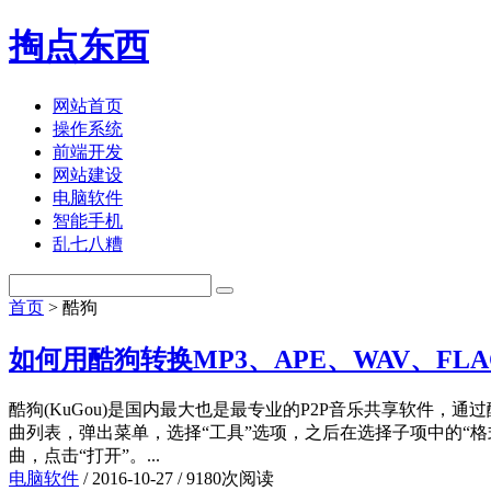
掏点东西
网站首页
操作系统
前端开发
网站建设
电脑软件
智能手机
乱七八糟
首页
> 酷狗
如何用酷狗转换MP3、APE、WAV、FL
酷狗(KuGou)是国内最大也是最专业的P2P音乐共享软件，通
曲列表，弹出菜单，选择“工具”选项，之后在选择子项中的“格
曲，点击“打开”。...
电脑软件
/
2016-10-27
/
9180次阅读