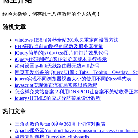
经验大杂烩，储存乱七八糟教程的个人站点！
随机文章
windows IIS6服务器全站301永久重定向设置方法
PHP获取当前url路径的函数及服务器变量
jQuery简单的js+div+css图片幻灯片效果代码
jQuery代码判断访客IE浏览器版本进行提示
如何设置tp-link无线路由器无线wifi密码
网页开发必备的jQuery UI库：Tabs、Tooltip、Overlay、Scroll
jquery实现不同浏览器视窗大小的使用不同的css样式表
javascript实现瀑布流布局实践思路教程
怎么样免关站备案？利用DNSPOD让备案不关站收录正
jquery+HTML5响应式导航菜单设计教程
热门文章
三角函数角度tan 0度至360度正切值对照表
Apache服务器You don't have permission to access / on thi
点击复制链接jQuery插件clipboardjs