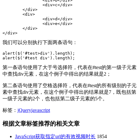
		<div>b</div>

		<div>c</div>

	</div> 	

	<div> 

		<div>d</div>

		<div>e</div> 

	</div>

</div>
我们可以分别执行下面两条语句：
alert($('#test>div').length);

alert($('#test div').length);
第一条语句使用了大于号选择符，代表在#test的第一级子元素
中查找div元素，在这个例子中得出的结果就是2；
第二条语句使用了空格选择符，代表在#test的所有级别的子元
素中查找div元素，在这个例子中得出的结果就是7，既包括第
一级子元素的2个，也包括第二级子元素的5个。
标签：
jQuery
javascript
根据文章标签推荐的相关文章
JavaScript获取指定url的有效视频时长
1854