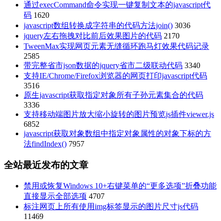
通过execCommand命令实现一键复制文本的javascript代
码
1620
javascript数组转换成字符串的代码方法join()
3036
jquery左右拖拽对比前后效果图片的代码
2170
TweenMax实现网页元素无缝循环跑马灯效果代码记录
2585
带完整省市json数据的jquery省市二级联动代码
3340
支持IE/Chrome/Firefox浏览器的网页打印javascript代码
3516
原生javascript获取指定对象所有子孙元素集合的代码
3336
支持移动端图片放大缩小旋转的图片预览js插件viewer.js
6852
javascript获取对象数组中指定对象属性的对象下标的方
法findIndex()
7957
全站最近发布的文章
禁用或恢复Windows 10+右键菜单的“更多选项”折叠功能
直接显示全部选项
4707
标注网页上所有使用img标签显示的图片尺寸js代码
11469