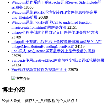
Windows操作系统下的Apache开启Server Side Include即
ssi服务
18550
Windows系统在PHP环境安装PHP文件信息模块启用
php_fileinfo扩展
20689
Windows系统下PHP错误Call to undefined function
imagecreatefromstring()的解决方法
22151
uniapp小程序创建全局自定义组件并传递参数的方法
23789
uniapp用于获取小程序右上角胶囊按钮布局信息的 API
uni.getMenuButtonBoundingClientRect()
24119
CSS样式1px在Retina屏幕显示器上显示发虚的问题
23929
Swiper.js使用creativeEffect创意切换实现3D圆弧轮播效果
24134
Vue获取视频首帧作为视频封面图
23970
博主介绍
经验大杂烩，储存乱七八糟教程的个人站点！