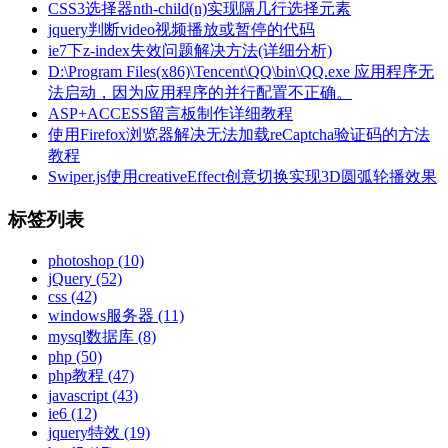
CSS3选择器nth-child(n)实现隔几行选择元素
jquery判断video视频播放或暂停的代码
ie7下z-index失效问题解决方法(详细分析)
D:\Program Files(x86)\Tencent\QQ\bin\QQ.exe 应用程序无
法启动，因为应用程序的并行配置不正确。
ASP+ACCESS留言板制作详细教程
使用Firefox浏览器解决无法加载reCaptcha验证码的方法
教程
Swiper.js使用creativeEffect创意切换实现3D圆弧轮播效果
标签列表
photoshop
(10)
jQuery
(52)
css
(42)
windows服务器
(11)
mysql数据库
(8)
php
(50)
php教程
(47)
javascript
(43)
ie6
(12)
jquery特效
(19)