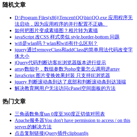
随机文章
D:\Program Files(x86)\Tencent\QQ\bin\QQ.exe 应用程序无
法启动，因为应用程序的并行配置不正确。
如何把图片变成素描图？相片转为素描
javaScript 改CSS 样式类似 style.border-bottom 问题
wifi是wlan吗？wlan和wifi有什么区别？
jquery通过removeClass和addClass的简单用法代码改变字
体大小
jQuery代码判断访客IE浏览器版本进行提示
array数组中，数组参数为php变量怎么调用进array
JavaScript 图片变换效果封装 只支持IE浏览器
jquery 判断滚动条到达了底部和判断滚动条到达顶端
解决教育网用户无法访问cPanel空间面板的方法
热门文章
三角函数角度tan 0度至360度正切值对照表
Apache服务器You don't have permission to access / on this
server.的解决方法
点击复制链接jQuery插件clipboardjs