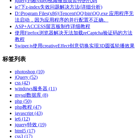
jquery判断video视频播放或暂停的代码
ie7下z-index失效问题解决方法(详细分析)
D:\Program Files(x86)\Tencent\QQ\bin\QQ.exe 应用程序无
法启动，因为应用程序的并行配置不正确。
ASP+ACCESS留言板制作详细教程
使用Firefox浏览器解决无法加载reCaptcha验证码的方法
教程
Swiper.js使用creativeEffect创意切换实现3D圆弧轮播效果
标签列表
photoshop
(10)
jQuery
(52)
css
(42)
windows服务器
(11)
mysql数据库
(8)
php
(50)
php教程
(47)
javascript
(43)
ie6
(12)
jquery特效
(19)
html5
(17)
css3
(17)