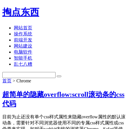
掏点东西
网站首页
操作系统
前端开发
网站建设
电脑软件
智能手机
乱七八糟
首页
> Chrome
超简单的隐藏overflow:scroll滚动条的css
代码
目前为止还没有单个css样式属性来隐藏overflow属性的默认滚
动条，需要针对不同浏览器使用不同的专属css样式属性或css
伪类来实现。如对于webkit内核的浏览器Chrome、Safari等使