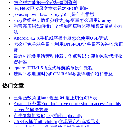
怎么样才能把一个论坛做到盈利
[转]修改已收录文章标题对SEO的影响
javascript:window.history.go(-1)是什么意思
array数组中，数组参数为php变量怎么调用进array
淘宝新店铺如何推广？增加网店曝光率和客流量的小方
法
Android 4.2.X手机或平板电脑怎么使用USB调试
怎么样免关站备案？利用DNSPOD让备案不关站收录正
常
最近可能要申请劳动仲裁，备点常识：律师风险代理收
费标准
jquery+HTML5响应式导航菜单设计教程
选购平板电脑时的ROM/RAM参数详细介绍和普及
热门文章
三角函数角度tan 0度至360度正切值对照表
Apache服务器You don't have permission to access / on this
server.的解决方法
点击复制链接jQuery插件clipboardjs
CSS3选择器nth-child(n)实现隔几行选择元素